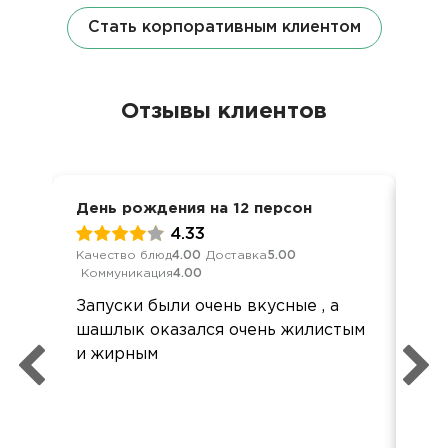
Стать корпоративным клиентом
Отзывы клиентов
День рождения на 12 персон
Дос
4.33
Качество блюд
4.00
Доставка
5.00
Кач
Коммуникация
4.00
Ком
Запуски были очень вкусные , а
Спа
шашлык оказался очень жилистым
хот
и жирным
кач