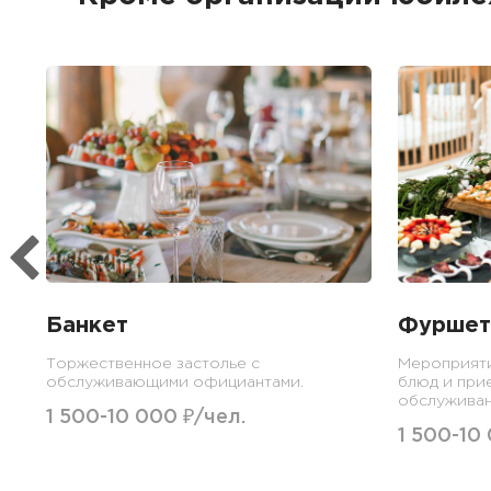
Банкет
Фуршет
Торжественное застолье с
Мероприят
обслуживающими официантами.
блюд и при
обслуживан
1 500-10 000 ₽/чел.
1 500-10