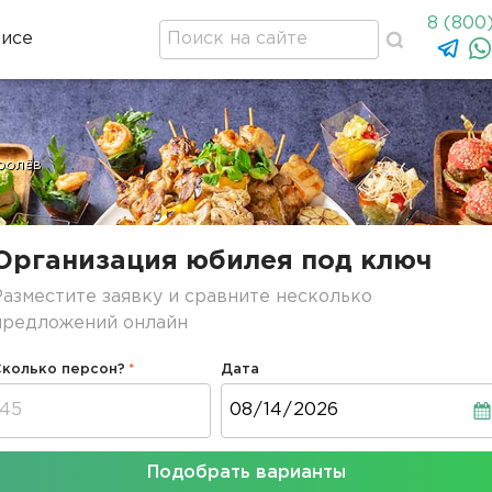
8 (800
висе
ролёв
Организация юбилея под ключ
Разместите заявку и сравните несколько
предложений онлайн
Сколько персон?
Дата
Дата
Подобрать варианты