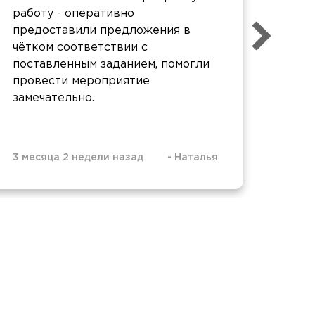
работу - оперативно
Все 
предоставили предложения в
Холо
чётком соответствии с
заст
поставленным заданием, помогли
провести мероприятие
замечательно.
3 месяца 2 недели назад
-
Наталья
6 мес