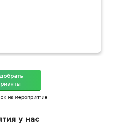
Площ
добрать
арианты
док на мероприятие
тия у нас