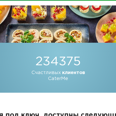
234375
Счастливых
клиентов
CaterMe
я под ключ, доступны следую