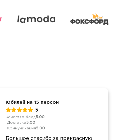
Юбилей на 15 персон
Юбил
5
Качество блюд
5.00
Качес
Доставка
5.00
Дост
Коммуникация
5.00
Комм
Большое спасибо за прекрасную
Все 