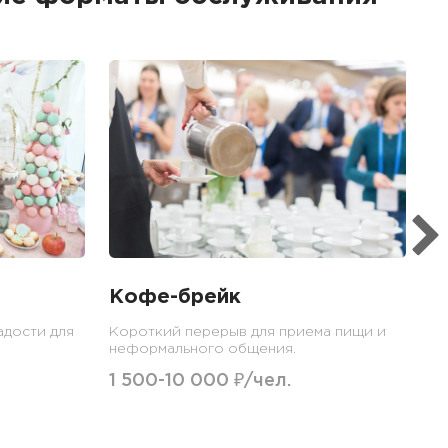
Б
Ме
пр
гр
1
Кофе-брейк
адости для
Короткий перерыв для приема пищи и
неформального общения.
1 500-10 000 ₽/чел.