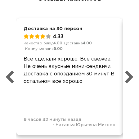
Доставка на 30 персон
Дос
4.33
Качество блюд
4.00
Доставка
4.00
Кач
Коммуникация
5.00
Ком
Все сделали хорошо. Все свежее.
«За
Не очень вкусные мини-сендвичи.
рож
Доставка с опозданием 30 минут В
реш
остальном все хорошо
пли
вос
тар
пол
9 часов 32 минуты назад
-
Наталья Юрьевна Мигнон
1 д