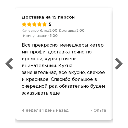
Доставка на 15 персон
Юби
5
Качество блюд
5.00
Доставка
5.00
Обс
Коммуникация
5.00
Дос
Все прекрасно, менеджеры кетер
Ме
ми, профи, доставка точно по
Ва
времени, курьер очень
орг
внимательный. Кухня
ор
замечательная, все вкусно, свежее
Сп
и красивое. Спасибо большое в
от
очередной раз, обязательно будем
заказывать еще
4 недели 1 день назад
-
Ольга
3 м