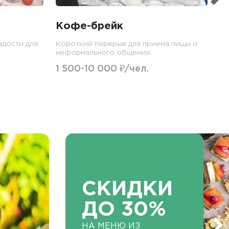
Кофе-брейк
адости для
Короткий перерыв для приема пищи и
неформального общения.
1 500-10 000 ₽/чел.
СКИДКИ
ДО 30%
НА МЕНЮ ИЗ