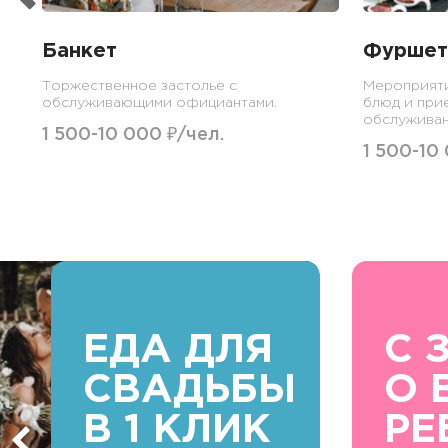
Банкет
Фуршет
Торжественное застолье с
Мероприят
обслуживающими официантами.
блюд и при
обслуживан
1 500-10 000 ₽/чел.
1 500-10
ЕДА ДЛЯ
С 
СВАДЬБЫ
О 
В 1 КЛИК
РЕ