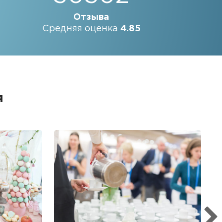
Отзыва
Средняя оценка
4.85
я
Б
Ме
пр
гр
1