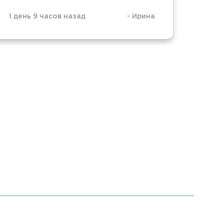
1 день 9 часов назад
-
Ирина
3 дня