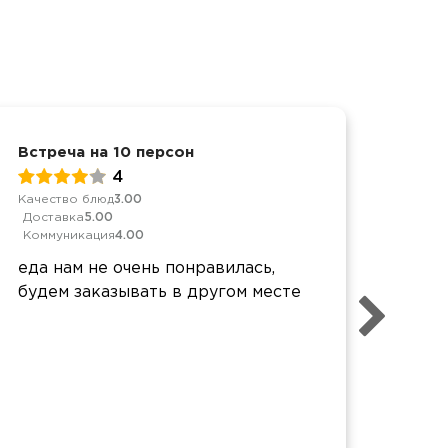
Встреча на 10 персон
День
4
Качество блюд
3.00
Качес
Доставка
5.00
Дост
Коммуникация
4.00
Комм
еда нам не очень понравилась,
Запу
будем заказывать в другом месте
шашл
и жи