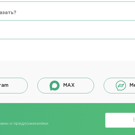
азать?
ram
MAX
M
лами и предложениями