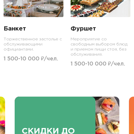
Банкет
Фуршет
Торжественное застолье с
Мероприятие со
обслуживающими
свободным выбором блюд
официантами.
и приемом пищи стоя, без
обслуживания.
1 500-10 000 ₽/чел.
1 500-10 000 ₽/чел.
СКИДКИ ДО