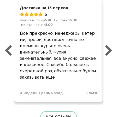
Доставка на 15 персон
Юби
5
Качество блюд
5.00
Доставка
5.00
Обс
Коммуникация
5.00
Дос
Все прекрасно, менеджеры кетер
Ме
ми, профи, доставка точно по
Ва
времени, курьер очень
орг
внимательный. Кухня
ор
замечательная, все вкусно, свежее
Сп
и красивое. Спасибо большое в
от
очередной раз, обязательно будем
заказывать еще
4 недели 1 день назад
-
Ольга
3 м
Все отзывы