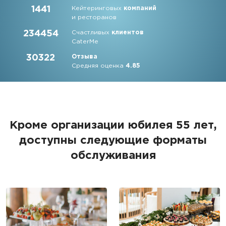
1441
Кейтеринговых
компаний
и ресторанов
234454
Счастливых
клиентов
CaterMe
30322
Отзыва
Средняя оценка
4.85
Кроме организации юбилея 55 лет,
доступны следующие форматы
обслуживания