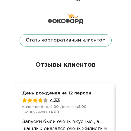
Стать корпоративным клиентом
Отзывы клиентов
День рождения на 12 персон
Дос
4.33
Качество блюд
4.00
Доставка
5.00
Кач
Коммуникация
4.00
Ком
Запуски были очень вкусные , а
Спа
шашлык оказался очень жилистым
хот