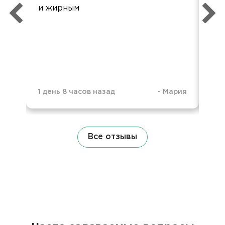
и жирным
кач
1 день 8 часов назад
-
Мария
1 д
Все отзывы