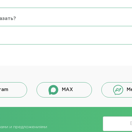
азать?
ram
MAX
M
лами и предложениями