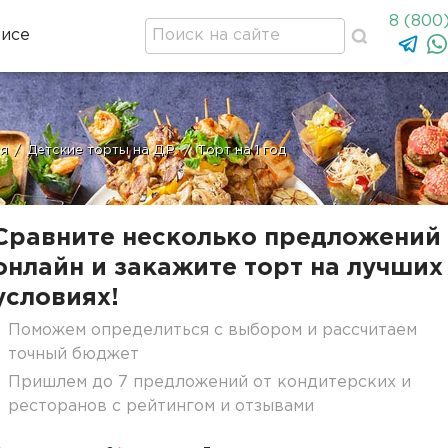
8 (800
висе
ия
/
Детские торты на Д.Р.
/
Торт на 1 год
Сравните несколько предложений
онлайн и закажите торт на лучших
условиях!
Поможем определиться с выбором и рассчитаем
точный бюджет
Пришлем до 7 предложений от кондитерских и
ресторанов с рейтингом и отзывами