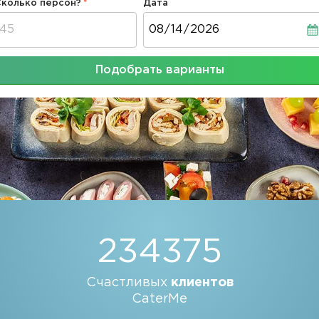
Сколько персон?
Дата
Дата
Подобрать варианты
234375
Счастливых
клиентов
CaterMe