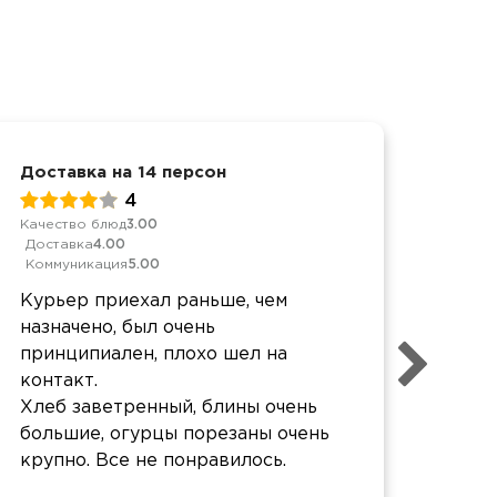
Доставка на 14 персон
Детс
4
Качество блюд
3.00
Обслу
Доставка
4.00
Качес
Коммуникация
5.00
Дост
Комм
Курьер приехал раньше, чем
Дост
назначено, был очень
горя
принципиален, плохо шел на
понр
контакт.
Хлеб заветренный, блины очень
большие, огурцы порезаны очень
крупно. Все не понравилось.