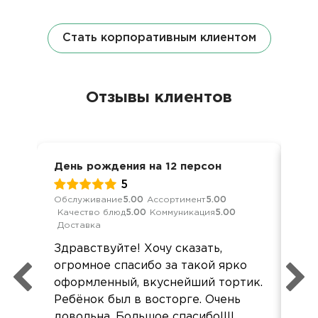
Стать корпоративным клиентом
Отзывы клиентов
День рождения на 12 персон
Дос
5
Обслуживание
5.00
Ассортимент
5.00
Кач
Качество блюд
5.00
Коммуникация
5.00
Ком
Доставка
Бол
Здравствуйте! Хочу сказать,
вр
огромное спасибо за такой ярко
пом
оформленный, вкуснейший тортик.
Ребёнок был в восторге. Очень
довольна. Большое спасибо!!!!