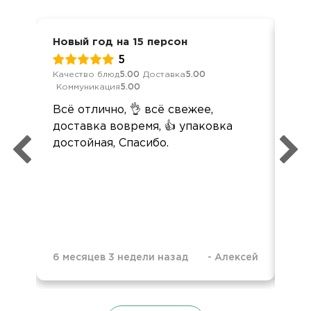
Новый год на 15 персон
Нов
5
Качество блюд
5.00
Доставка
5.00
Кач
Коммуникация
5.00
Ком
Всё отлично, 👌 всё свежее,
Все
доставка вовремя, 👍 упаковка
По
достойная, Спасибо.
осо
Дос
6 месяцев 3 недели назад
-
Алексей
6 м