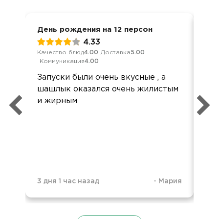
День рождения на 12 персон
Дос
4.33
Качество блюд
4.00
Доставка
5.00
Кач
Коммуникация
4.00
Ком
Запуски были очень вкусные , а
Здр
шашлык оказался очень жилистым
хор
и жирным
на 
для
был
слу
3 дня 1 час назад
-
Мария
3 д