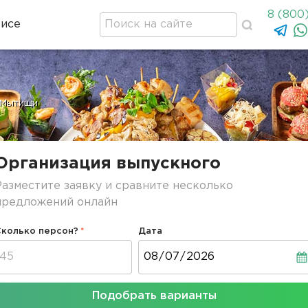
8 (800
висе
Мытищи
Организация выпускного
Разместите заявку и сравните несколько
предложений онлайн
Сколько персон?
Дата
Дата
Подобрать варианты