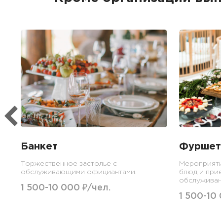
Банкет
Фуршет
Торжественное застолье с
Мероприят
обслуживающими официантами.
блюд и при
обслуживан
1 500-10 000 ₽/чел.
1 500-10