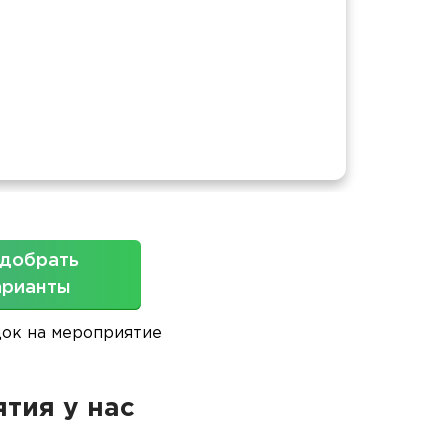
Площ
добрать
арианты
док на мероприятие
тия у нас