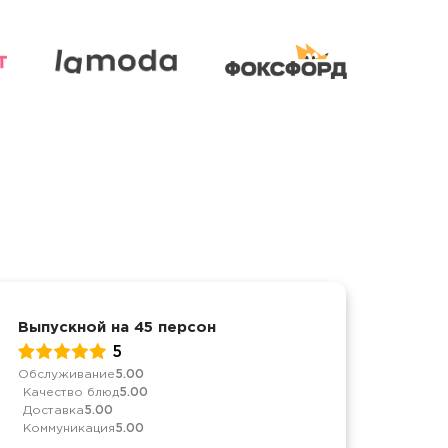
Выпускной на 45 персон
Выпу
5
Обслуживание
5.00
Качес
Качество блюд
5.00
Дост
Доставка
5.00
Комм
Коммуникация
5.00
Добр