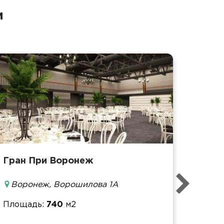
и
Гран При Воронеж
Площ
Воронеж, Ворошилова 1А
Банке
Фурш
Площадь
740
м2
Кофе-
Конфе