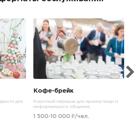
Б
Ме
пр
гр
1
Кофе-брейк
адости для
Короткий перерыв для приема пищи и
неформального общения.
1 500-10 000 ₽/чел.