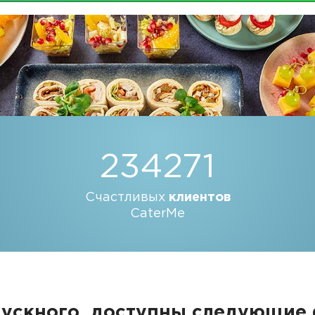
234271
Счастливых
клиентов
CaterMe
пускного, доступны следующие