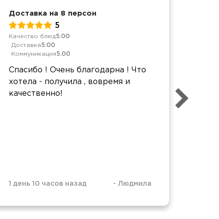
Доставка на 8 персон
Дост
5
Качество блюд
5.00
Качес
Доставка
5.00
Дост
Коммуникация
5.00
Комм
Спасибо ! Очень благодарна ! Что
Здра
хотела - получила , вовремя и
хоро
качественно!
на ч
для 
нас 
случ
1 день 10 часов назад
-
Людмила
1 ден