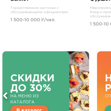
Торжественное застолье с
Мероприят
обслуживающими официантами.
блюд и при
обслуживан
1 500-10 000 ₽/чел.
1 500-10
СКИДКИ
НА
ДО 30%
РО
НА МЕНЮ ИЗ
СПЕЦИ
КАТАЛОГА
В каталог
Выб