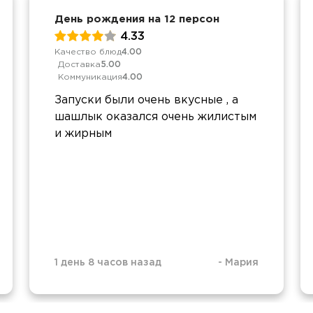
День рождения на 12 персон
4.33
Качество блюд
4.00
Доставка
5.00
Коммуникация
4.00
Запуски были очень вкусные , а
шашлык оказался очень жилистым
и жирным
1 день 8 часов назад
-
Мария