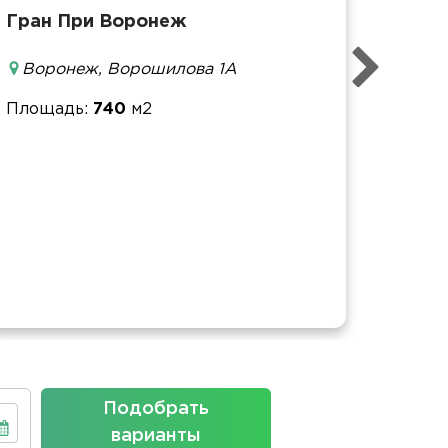
Гран При Воронеж
Площ
Воронеж, Ворошилова 1А
Банке
Фурш
Площадь
740
м2
Кофе-
Конфе
Площ
Подобрать
варианты