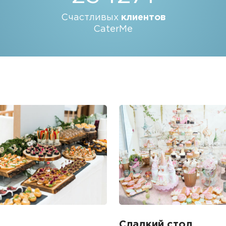
Счастливых
клиентов
CaterMe
Сладкий стол