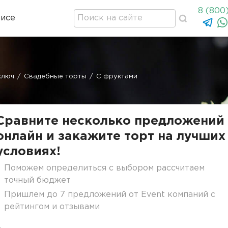
8 (800
висе
ключ
/
Свадебные торты
/
С фруктами
Сравните несколько предложений
онлайн и закажите торт на лучших
условиях!
Поможем определиться с выбором рассчитаем
точный бюджет
Пришлем до 7 предложений от Event компаний с
рейтингом и отзывами