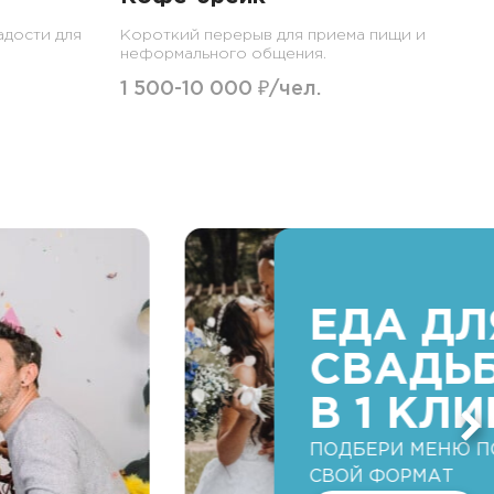
адости для
Короткий перерыв для приема пищи и
неформального общения.
1 500-10 000 ₽/чел.
ЕДА ДЛЯ
СВАДЬБ
В 1 КЛИК
ПОДБЕРИ МЕНЮ ПОД
СВОЙ ФОРМАТ