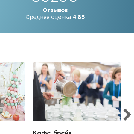
Отзывов
Средняя оценка
4.85
Б
Ме
пр
гр
1
Кофе-брейк