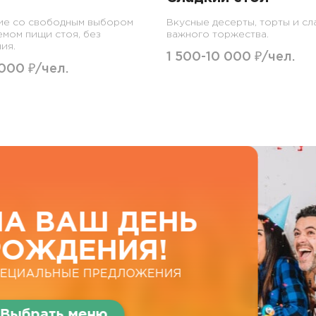
ие со свободным выбором
Вкусные десерты, торты и сл
емом пищи стоя, без
важного торжества.
ия.
1 500-10 000 ₽/чел.
 000 ₽/чел.
 ВАШ ДЕНЬ
ЖДЕНИЯ!
АЛЬНЫЕ ПРЕДЛОЖЕНИЯ
рать меню