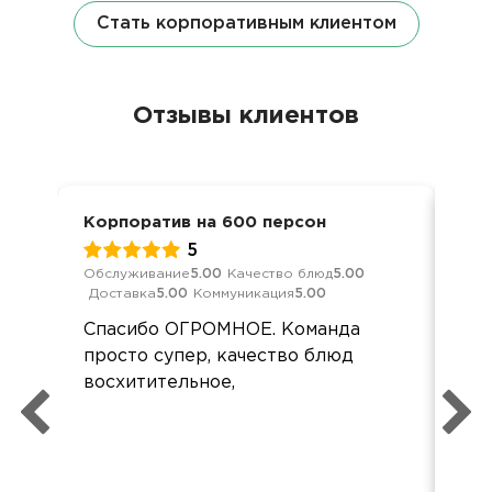
Стать корпоративным клиентом
Отзывы клиентов
Корпоратив на 600 персон
Кор
5
Обслуживание
5.00
Качество блюд
5.00
Обс
Доставка
5.00
Коммуникация
5.00
Дос
Спасибо ОГРОМНОЕ. Команда
По 
просто супер, качество блюд
По 
восхитительное,
икр
икр
Ос
спа