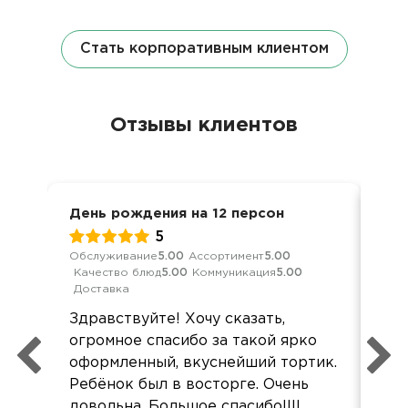
Стать корпоративным клиентом
Отзывы клиентов
День рождения на 12 персон
Ден
5
Обслуживание
5.00
Ассортимент
5.00
Кач
Качество блюд
5.00
Коммуникация
5.00
Ком
Доставка
Зап
Здравствуйте! Хочу сказать,
ша
огромное спасибо за такой ярко
и 
оформленный, вкуснейший тортик.
Ребёнок был в восторге. Очень
довольна. Большое спасибо!!!!