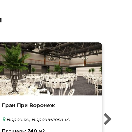
и
Гран При Воронеж
Площ
Воронеж, Ворошилова 1А
Банке
Фурш
Площадь
740
м2