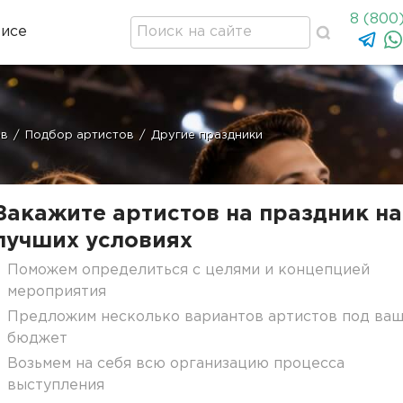
8 (800
висе
ов
/
Подбор артистов
/
Другие праздники
Закажите артистов на праздник на
лучших условиях
Поможем определиться с целями и концепцией
мероприятия
Предложим несколько вариантов артистов под ва
бюджет
Возьмем на себя всю организацию процесса
выступления