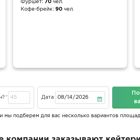
Фуршет
70
чел.
Кофе-брейк
90
чел.
По
н?
Дата
Дата
в
 и мы подберем для вас несколько вариантов площа
 компании заказывают кейтери