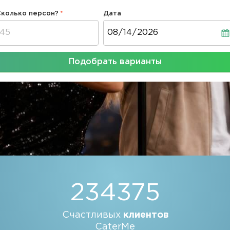
Сколько персон?
Дата
Дата
Подобрать варианты
234375
Счастливых
клиентов
CaterMe