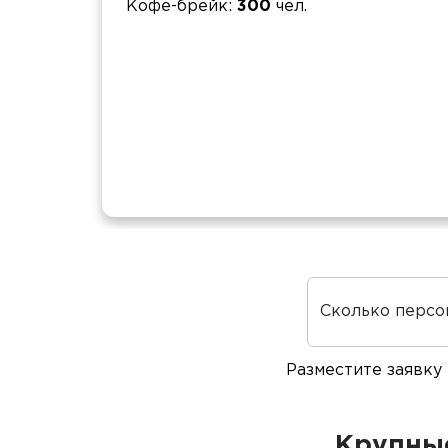
Кофе-брейк
300
чел.
Сколько персо
Разместите заявку
Крупные