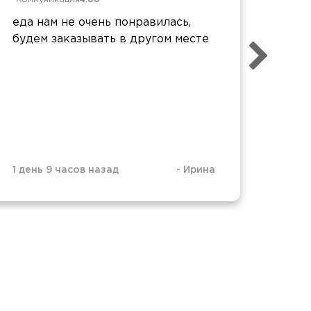
еда нам не очень понравилась,
Запу
будем заказывать в другом месте
шашл
и жи
1 день 9 часов назад
-
Ирина
3 дня