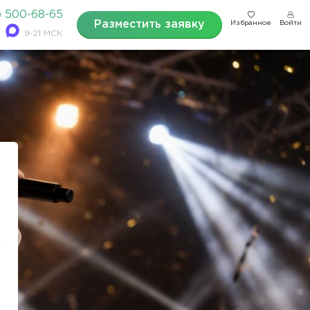
) 500-68-65
Разместить заявку
Избранное
Войти
9-21 МСК
ш