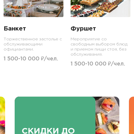
Банкет
Фуршет
Торжественное застолье с
Мероприятие со
обслуживающими
свободным выбором блюд
официантами.
и приемом пищи стоя, без
обслуживания.
1 500-10 000 ₽/чел.
1 500-10 000 ₽/чел.
СКИДКИ ДО