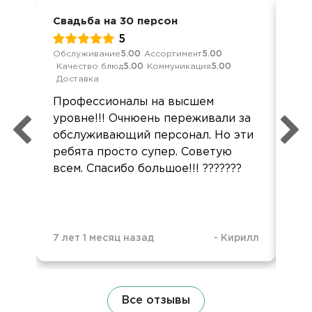
Свадьба на 30 персон
Сва
5
Обслуживание
5.00
Ассортимент
5.00
Обс
Качество блюд
5.00
Коммуникация
5.00
Дос
Доставка
Спа
Профессионалы на высшем
все
уровне!!! Очнюень переживали за
Бу
обслуживающий персонал. Но эти
ко
ребята просто супер. Советую
всем. Спасибо большое!!! ???????
7 лет 1 месяц назад
-
Кирилл
1 н
Все отзывы