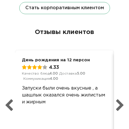
Стать корпоративным клиентом
Отзывы клиентов
День рождения на 12 персон
Дос
4.33
Качество блюд
4.00
Доставка
5.00
Кач
Коммуникация
4.00
Ком
Запуски были очень вкусные , а
Спа
шашлык оказался очень жилистым
хот
и жирным
кач