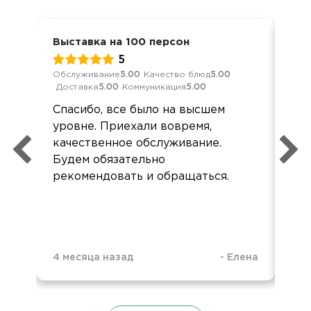
Выставка на 100 персон
Выс
5
Обслуживание
5.00
Качество блюд
5.00
Кач
Доставка
5.00
Коммуникация
5.00
Ком
Спасибо, все было на высшем
все
уровне. Приехали вовремя,
кей
качественное обслуживание.
оче
Будем обязательно
Бл
рекомендовать и обращаться.
10 
4 месяца назад
-
Елена