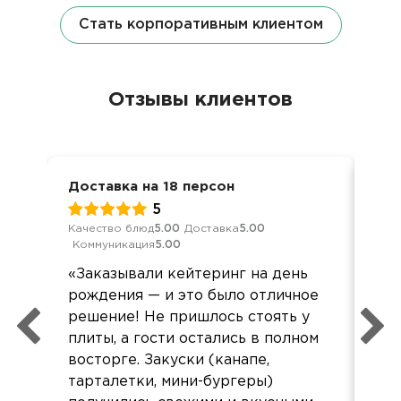
Стать корпоративным клиентом
Отзывы клиентов
Доставка на 18 персон
Дос
5
Качество блюд
5.00
Доставка
5.00
Кач
Коммуникация
5.00
Ком
«Заказывали кейтеринг на день
Бол
рождения — и это было отличное
вр
решение! Не пришлось стоять у
пом
плиты, а гости остались в полном
восторге. Закуски (канапе,
тарталетки, мини-бургеры)