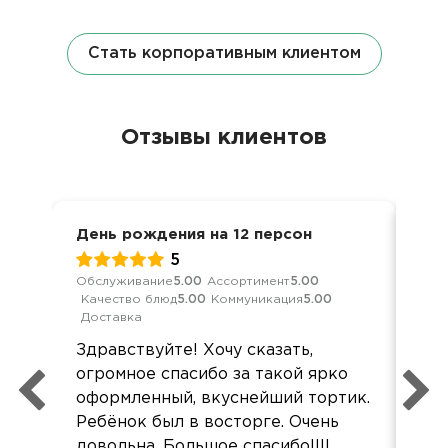
Стать корпоративным клиентом
Отзывы клиентов
День рождения на 12 персон
Кор
5
Обслуживание
5.00
Ассортимент
5.00
Кач
Качество блюд
5.00
Коммуникация
5.00
Ком
Доставка
Вс
Здравствуйте! Хочу сказать,
Дог
огромное спасибо за такой ярко
об’
оформленный, вкуснейший тортик.
Дос
Ребёнок был в восторге. Очень
без
довольна. Большое спасибо!!!!