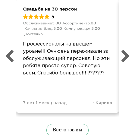
Свадьба на 30 персон
Сва
5
Обслуживание
5.00
Ассортимент
5.00
Обс
Качество блюд
5.00
Коммуникация
5.00
Дос
Доставка
Спа
Профессионалы на высшем
все
уровне!!! Очнюень переживали за
Бу
обслуживающий персонал. Но эти
ко
ребята просто супер. Советую
всем. Спасибо большое!!! ???????
7 лет 1 месяц назад
-
Кирилл
1 н
Все отзывы