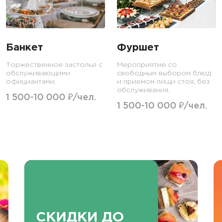
Банкет
Фуршет
Торжественное застолье с
Мероприятие со
обслуживающими
свободным выбором блюд
официантами.
и приемом пищи стоя, без
обслуживания.
1 500-10 000 ₽/чел.
1 500-10 000 ₽/чел.
СКИДКИ ДО