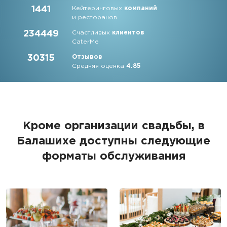
1441
Кейтеринговых
компаний
и ресторанов
234449
Счастливых
клиентов
CaterMe
30315
Отзывов
Средняя оценка
4.85
Кроме организации свадьбы, в
Балашихе доступны следующие
форматы обслуживания