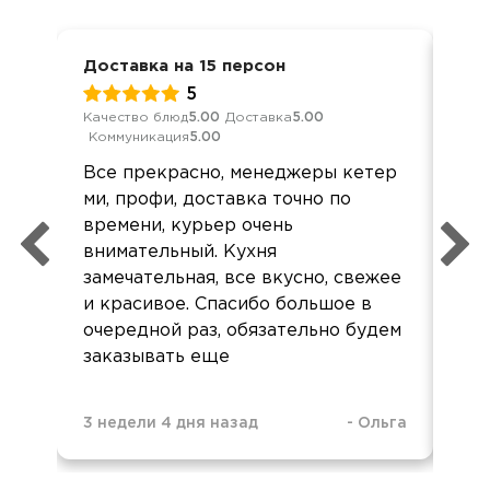
Доставка на 15 персон
Юби
5
Качество блюд
5.00
Доставка
5.00
Обс
Коммуникация
5.00
Дос
Все прекрасно, менеджеры кетер
Ме
ми, профи, доставка точно по
Ва
времени, курьер очень
орг
внимательный. Кухня
ор
замечательная, все вкусно, свежее
Сп
и красивое. Спасибо большое в
от
очередной раз, обязательно будем
заказывать еще
3 недели 4 дня назад
-
Ольга
2 м