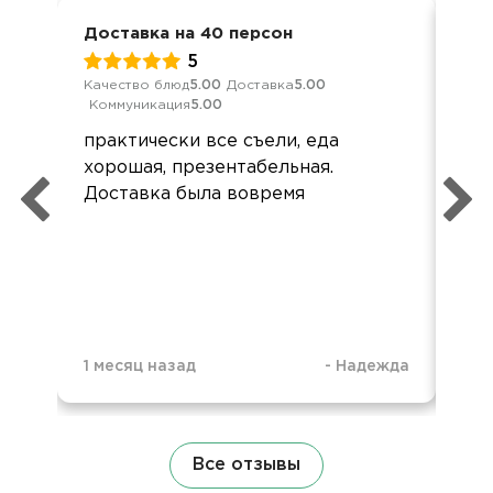
Доставка на 40 персон
Вып
5
Качество блюд
5.00
Доставка
5.00
Кач
Коммуникация
5.00
Ком
практически все съели, еда
Сп
хорошая, презентабельная.
ор
Доставка была вовремя
учи
при
пон
кач
пол
1 месяц назад
-
Надежда
1 м
Все отзывы