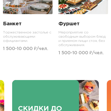
Банкет
Фуршет
Торжественное застолье с
Мероприятие со
обслуживающими
свободным выбором блюд
официантами.
и приемом пищи стоя, без
обслуживания.
1 500-10 000 ₽/чел.
1 500-10 000 ₽/чел.
СКИДКИ ДО