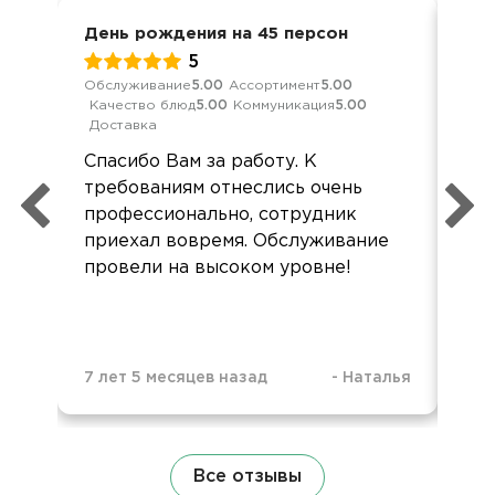
День рождения на 45 персон
Ден
5
Обслуживание
5.00
Ассортимент
5.00
Кач
Качество блюд
5.00
Коммуникация
5.00
Ком
Доставка
Зап
Спасибо Вам за работу. К
ша
требованиям отнеслись очень
и 
профессионально, сотрудник
приехал вовремя. Обслуживание
провели на высоком уровне!
7 лет 5 месяцев назад
-
Наталья
1 д
Все отзывы