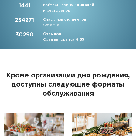
1441
Кейтеринговых
компаний
и ресторанов
234271
Счастливых
клиентов
CaterMe
30290
Отзывов
Средняя оценка
4.85
Кроме организации дня рождения,
доступны следующие форматы
обслуживания