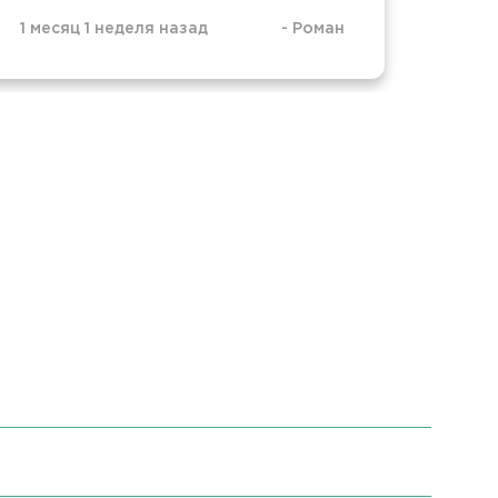
1 месяц 1 неделя назад
-
Роман
1 мес