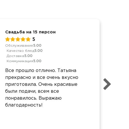
Свадьба на 15 персон
День
5
Обслуживание
5.00
Обслу
Качество блюд
5.00
Качес
Доставка
5.00
Дост
Коммуникация
5.00
Комм
Все прошло отлично. Татьяна
Все 
прекрасно и все очень вкусно
перс
приготовила. Очень красивые
сдел
были подачи, всем все
проф
понравилось. Выражаю
Отде
благодарность!
вкус
Взял
избр