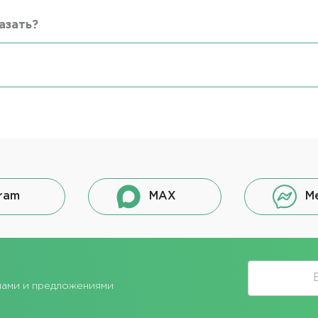
азать?
ram
MAX
M
лами и предложениями