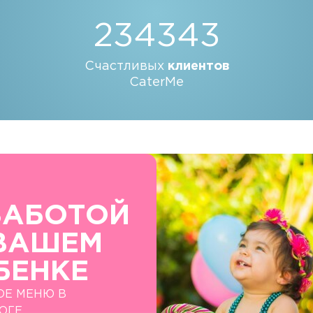
234343
Счастливых
клиентов
CaterMe
ЗАБОТОЙ
ВАШЕМ
БЕНКЕ
ОЕ МЕНЮ В
ОГЕ