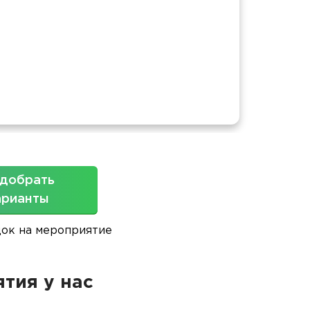
Площ
добрать
арианты
док на мероприятие
тия у нас