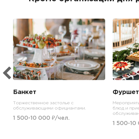
Банкет
Фуршет
Торжественное застолье с
Мероприят
обслуживающими официантами.
блюд и при
обслуживан
1 500-10 000 ₽/чел.
1 500-10