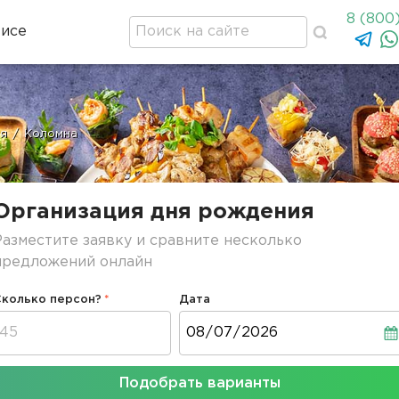
8 (800
висе
ия
/
Коломна
Организация дня рождения
Разместите заявку и сравните несколько
предложений онлайн
Сколько персон?
Дата
Дата
Подобрать варианты