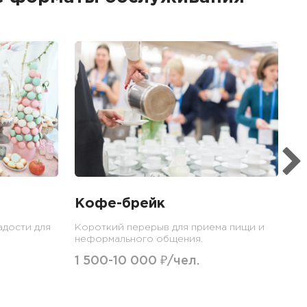
Б
Ме
пр
гр
1
Кофе-брейк
адости для
Короткий перерыв для приема пищи и
неформального общения.
1 500-10 000 ₽/чел.