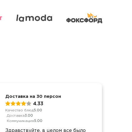
Доставка на 30 персон
День
4.33
Качество блюд
5.00
Качес
Доставка
3.00
Дост
Коммуникация
5.00
Комм
Здравствуйте, в целом все было
Перв