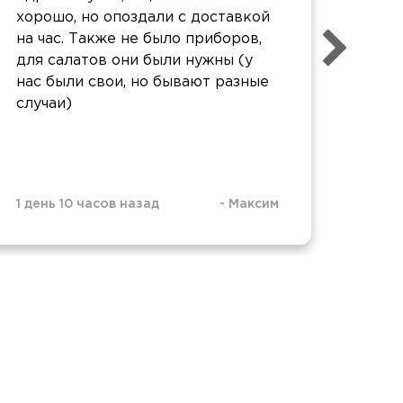
хорошо, но опоздали с доставкой
пойд
на час. Также не было приборов,
два 
для салатов они были нужны (у
ура,
нас были свои, но бывают разные
упак
случаи)
спас
1 день 10 часов назад
-
Максим
5 дне