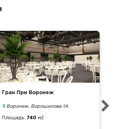
и
Гран При Воронеж
Площ
Воронеж, Ворошилова 1А
Банке
Фурш
Площадь
740
м2
Кофе-
Конфе