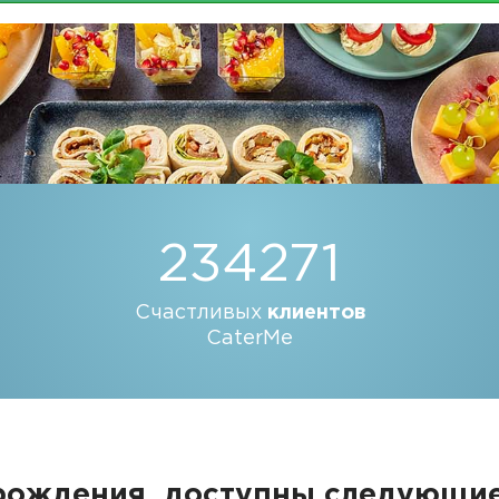
234271
Счастливых
клиентов
CaterMe
 рождения, доступны следующи