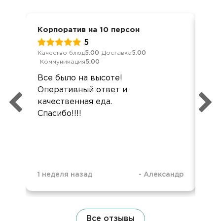
Корпоратив на 10 персон
Кор
5
Качество блюд
5.00
Доставка
5.00
Кач
Коммуникация
5.00
Ком
Все было на высоте!
Бо
Оперативный ответ и
Реб
качественная еда.
Все
Спасибо!!!!
1 неделя назад
-
Александр
1 н
Все отзывы