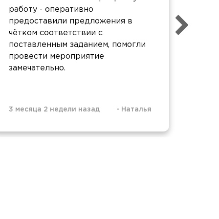
работу - оперативно
Все 
предоставили предложения в
Холо
чётком соответствии с
заст
поставленным заданием, помогли
провести мероприятие
замечательно.
3 месяца 2 недели назад
-
Наталья
6 мес