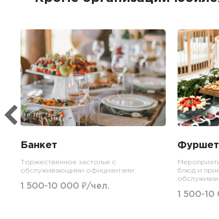
Банкет
Фуршет
Торжественное застолье с
Мероприят
обслуживающими официантами.
блюд и при
обслуживан
1 500-10 000 ₽/чел.
1 500-10