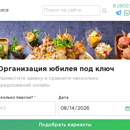
8 (800
висе
берцы
Организация юбилея под ключ
Разместите заявку и сравните несколько
предложений онлайн
Сколько персон?
Дата
Дата
Подобрать варианты