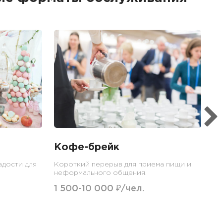
Б
Ме
пр
гр
1
Кофе-брейк
адости для
Короткий перерыв для приема пищи и
неформального общения.
1 500-10 000 ₽/чел.