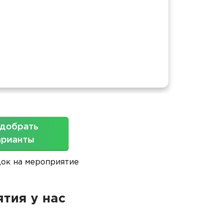
Площ
добрать
арианты
док на мероприятие
тия у нас