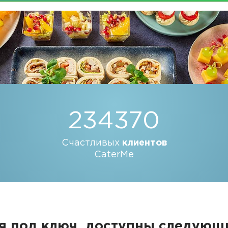
234370
Счастливых
клиентов
CaterMe
я под ключ, доступны следую