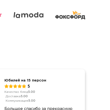
Юбилей на 15 персон
Юбил
5
Качество блюд
5.00
Качес
Доставка
5.00
Дост
Коммуникация
5.00
Комм
Большое спасибо за прекрасную
Все 