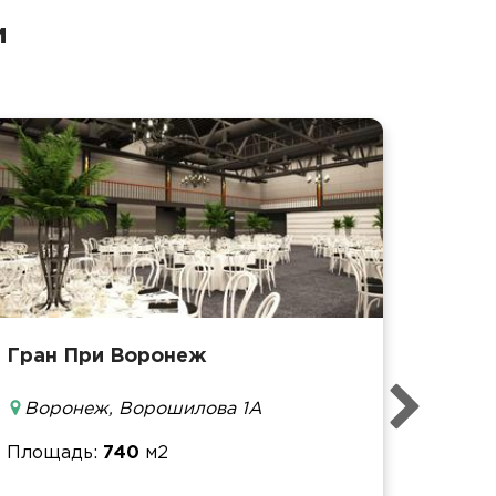
и
Гран При Воронеж
Площ
Воронеж, Ворошилова 1А
Банке
Фурш
Площадь
740
м2
Кофе-
Конфе