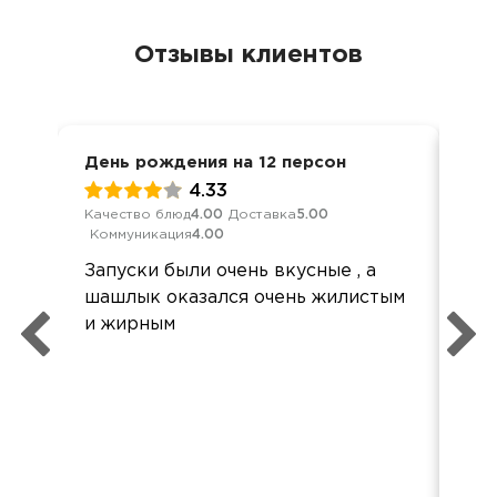
Отзывы клиентов
День рождения на 12 персон
Дос
4.33
Качество блюд
4.00
Доставка
5.00
Кач
Коммуникация
4.00
Ком
Запуски были очень вкусные , а
Здр
шашлык оказался очень жилистым
хор
и жирным
на 
для
был
слу