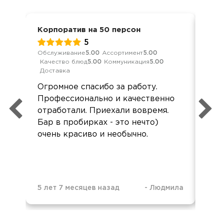
Корпоратив на 50 персон
Кор
5
Обслуживание
5.00
Ассортимент
5.00
Обс
Качество блюд
5.00
Коммуникация
5.00
Кач
Доставка
Дос
Огромное спасибо за работу.
Вс
Профессионально и качественно
пре
отработали. Приехали вовремя.
ре
Бар в пробирках - это нечто)
пр
очень красиво и необычно.
др
Вс
дов
5 лет 7 месяцев назад
-
Людмила
5 л