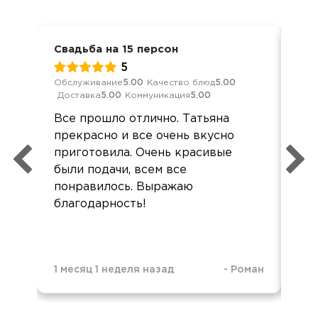
Свадьба на 15 персон
Сва
5
Обслуживание
5.00
Качество блюд
5.00
Обс
Доставка
5.00
Коммуникация
5.00
Дос
Все прошло отлично. Татьяна
Мы 
прекрасно и все очень вкусно
вку
приготовила. Очень красивые
акк
были подачи, всем все
кон
понравилось. Выражаю
Пр
благодарность!
Обя
1 месяц 1 неделя назад
-
Роман
2 м