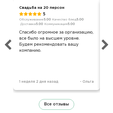
Свадьба на 20 персон
Сва
5
Обслуживание
5.00
Качество блюд
5.00
Кач
Доставка
5.00
Коммуникация
5.00
Ком
Спасибо огромное за организацию,
Все
все было на высшем уровне.
суп
Будем рекомендовать вашу
Спа
компанию.
1 неделя 2 дня назад
-
Ольга
2 н
Все отзывы