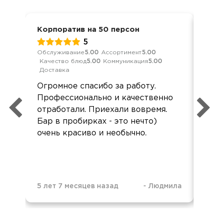
Корпоратив на 50 персон
Кор
5
Обслуживание
5.00
Ассортимент
5.00
Обс
Качество блюд
5.00
Коммуникация
5.00
Кач
Доставка
Дос
Огромное спасибо за работу.
Вс
Профессионально и качественно
пре
отработали. Приехали вовремя.
ре
Бар в пробирках - это нечто)
пр
очень красиво и необычно.
др
Вс
дов
5 лет 7 месяцев назад
-
Людмила
5 л