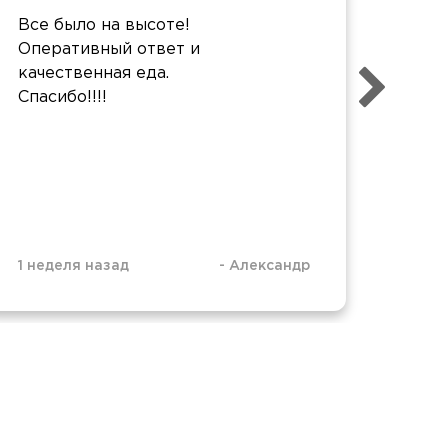
Все было на высоте!
Боль
Оперативный ответ и
Ребя
качественная еда.
Все 
Спасибо!!!!
1 неделя назад
-
Александр
1 нед