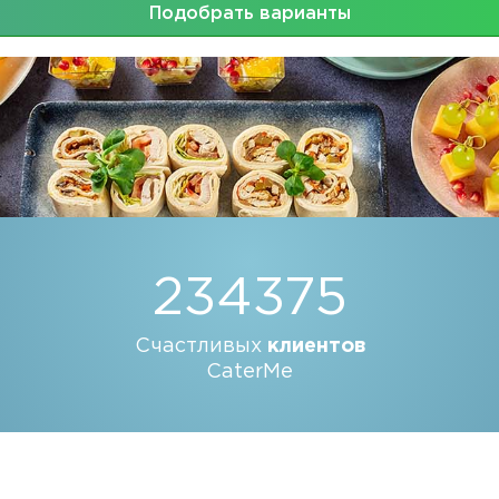
Подобрать варианты
234375
Счастливых
клиентов
CaterMe