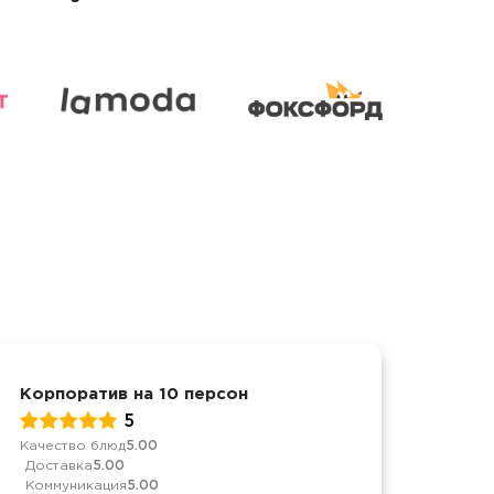
Корпоратив на 10 персон
Корп
5
Качество блюд
5.00
Качес
Доставка
5.00
Дост
Коммуникация
5.00
Комм