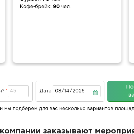
Кофе-брейк
90
чел.
По
н?
Дата
Дата
в
 и мы подберем для вас несколько вариантов площа
компании заказывают мероприя