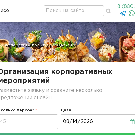
8 (800
висе
/
Корпоративы под ключ
/
Щёлково
Организация корпоративных
мероприятий
Разместите заявку и сравните несколько
предложений онлайн
Сколько персон?
Дата
Дата