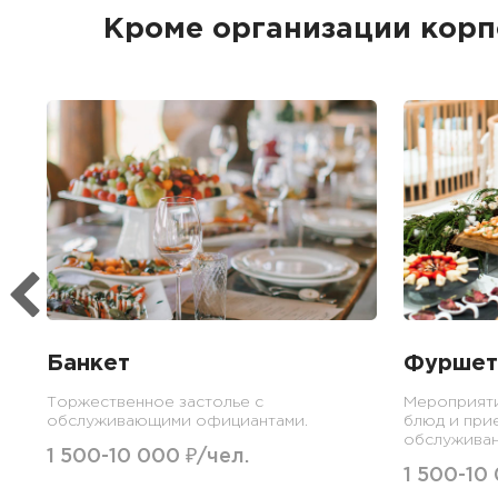
Кроме организации кор
Банкет
Фуршет
Торжественное застолье с
Мероприят
обслуживающими официантами.
блюд и при
обслуживан
1 500-10 000 ₽/чел.
1 500-10