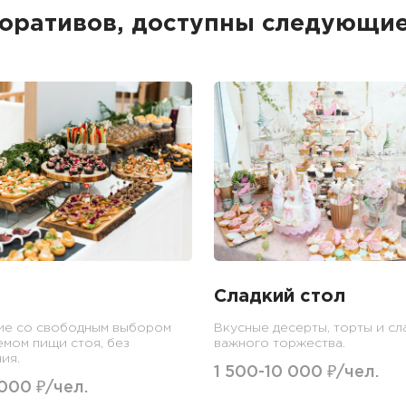
поративов, доступны следующи
Сладкий стол
ие со свободным выбором
Вкусные десерты, торты и сл
емом пищи стоя, без
важного торжества.
ия.
1 500-10 000 ₽/чел.
 000 ₽/чел.