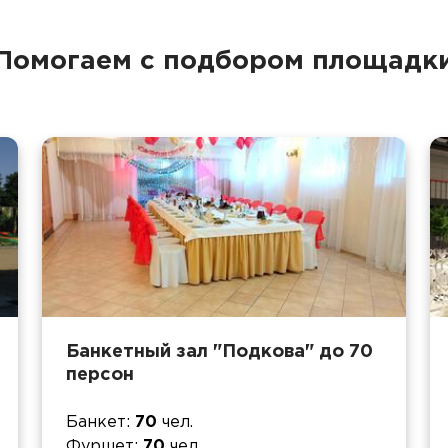
Помогаем с подбором площадк
Банкетный зал "Подкова" до 70
персон
Банкет
70
чел.
Фуршет
70
чел.