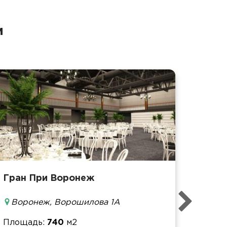
и
Гран При Воронеж
Площ
Воронеж, Ворошилова 1А
Банке
Фурш
Площадь
740
м2
Кофе-