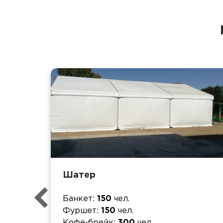
Шатер
Банкет
150
чел.
Фуршет
150
чел.
Кофе-брейк
300
чел.