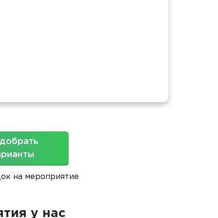
Конфе
Площ
добрать
арианты
док на мероприятие
тия у нас