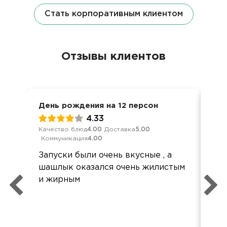
Стать корпоративным клиентом
Отзывы клиентов
День рождения на 12 персон
Дос
4.33
Качество блюд
4.00
Доставка
5.00
Кач
Коммуникация
4.00
Ком
Запуски были очень вкусные , а
Спа
шашлык оказался очень жилистым
хот
и жирным
кач