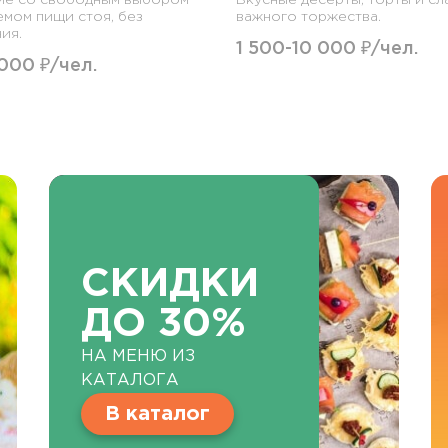
емом пищи стоя, без
важного торжества.
ия.
1 500-10 000 ₽/чел.
 000 ₽/чел.
СКИДКИ
ДО 30%
НА МЕНЮ ИЗ
КАТАЛОГА
В каталог