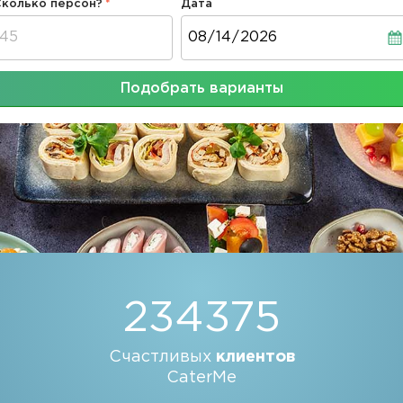
Сколько персон?
Дата
Дата
Подобрать варианты
234375
Счастливых
клиентов
CaterMe