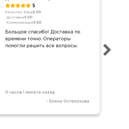
5
Качество блюд
5.00
Качес
Доставка
5.00
Дост
Коммуникация
5.00
Комм
Большое спасибо! Доставка по
еда 
времени точно. Операторы
буде
помогли решить все вопросы.
11 часов 1 минута назад
-
Елена Остроухова
1 ден