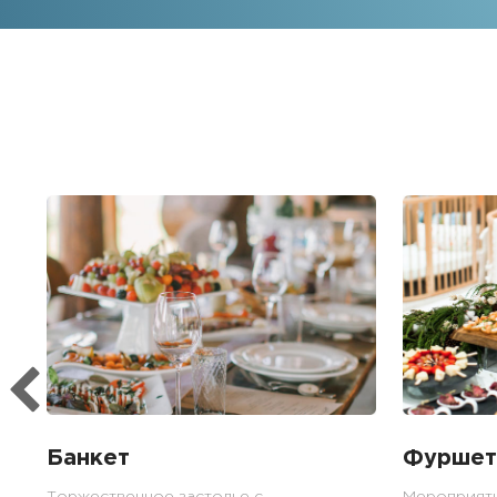
Банкет
Фуршет
Торжественное застолье с
Мероприят