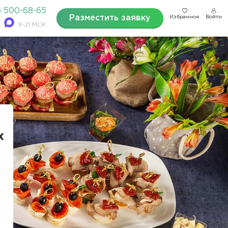
) 500-68-65
Разместить заявку
Избранное
Войти
9-21 МСК
х