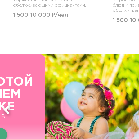
обслуживающими официантами.
блюд и при
обслуживан
1 500-10 000 ₽/чел.
1 500-10
ОТОЙ
ШЕМ
КЕ
 В