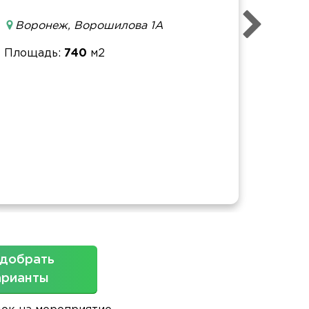
Воронеж, Ворошилова 1А
Банке
Фурш
Площадь
740
м2
Кофе-
Конфе
Площ
добрать
арианты