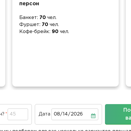
персон
Банкет
70
чел.
Фуршет
70
чел.
Кофе-брейк
90
чел.
По
н?
Дата
Дата
в