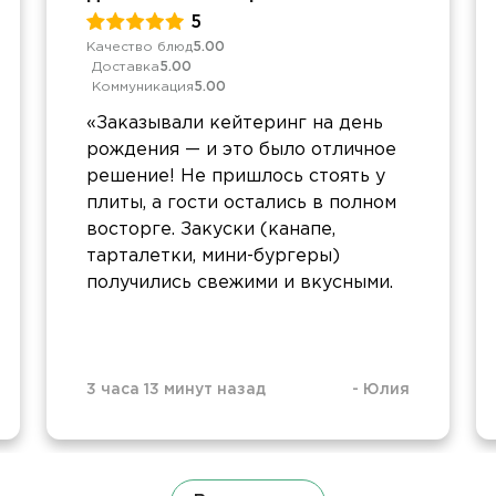
5
Качество блюд
5.00
Доставка
5.00
Коммуникация
5.00
«Заказывали кейтеринг на день
рождения — и это было отличное
решение! Не пришлось стоять у
плиты, а гости остались в полном
восторге. Закуски (канапе,
тарталетки, мини-бургеры)
получились свежими и вкусными.
3 часа 13 минут назад
-
Юлия