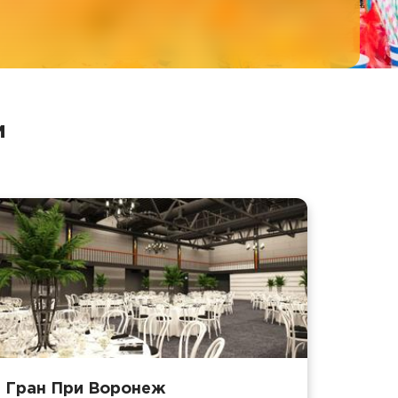
и
Гран При Воронеж
Площ